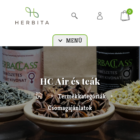
0
MENÜ
HC Air és teák
Termékkategóriák
>
>
Csomagajánlatok