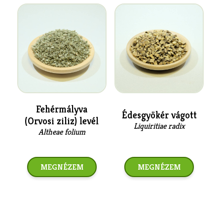
Fehérmályva
Édesgyökér vágott
(Orvosi ziliz) levél
Liquiritiae radix
Altheae folium
MEGNÉZEM
MEGNÉZEM