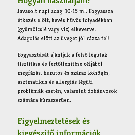
Hogyan használjam?
Javasolt napi adag: 10-15 ml. Fogyassza
étkezés előtt, kevés hűvös folyadékban
(gyümölcslé vagy víz) elkeverve.
Adagolás előtt az üveget jól rázza fel!
Fogyasztását ajánljuk a felső légutak
tisztítása és fertőtlenítése céljából
megfázás, hurutos és száraz köhögés,
asztmatikus és allergiás légúti
problémák esetén, valamint dohányosok
számára kúraszerűen.
Figyelmeztetések és
kiegészítő információk