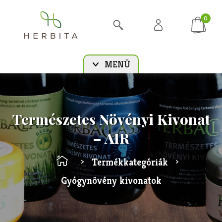
0
MENÜ
Természetes Növényi Kivonat
– AIR
Termékkategóriák
>
>
Gyógynövény kivonatok