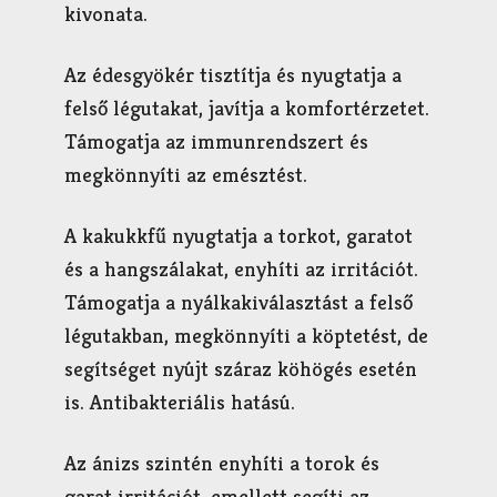
kivonata.
Az édesgyökér tisztítja és nyugtatja a
felső légutakat, javítja a komfortérzetet.
Támogatja az immunrendszert és
megkönnyíti az emésztést.
A kakukkfű nyugtatja a torkot, garatot
és a hangszálakat, enyhíti az irritációt.
Támogatja a nyálkakiválasztást a felső
légutakban, megkönnyíti a köptetést, de
segítséget nyújt száraz köhögés esetén
is. Antibakteriális hatású.
Az ánizs szintén enyhíti a torok és
garat irritációt, emellett segíti az