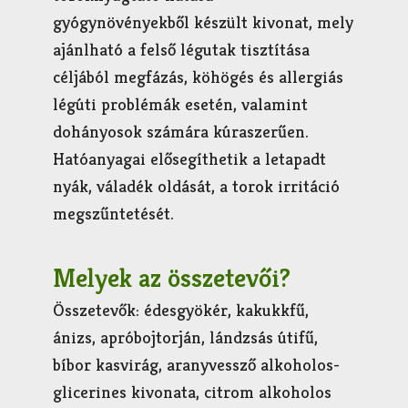
gyógynövényekből készült kivonat, mely
ajánlható a felső légutak tisztítása
céljából megfázás, köhögés és allergiás
légúti problémák esetén, valamint
dohányosok számára kúraszerűen.
Hatóanyagai elősegíthetik a letapadt
nyák, váladék oldását, a torok irritáció
megszűntetését.
Melyek az összetevői?
Összetevők: édesgyökér, kakukkfű,
ánizs, apróbojtorján, lándzsás útifű,
bíbor kasvirág, aranyvessző alkoholos-
glicerines kivonata, citrom alkoholos