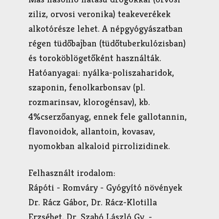
ziliz, orvosi veronika) teakeverékek
alkotórésze lehet. A népgyógyászatban
régen tüdőbajban (tüdőtuberkulózisban)
és toroköblögetőként használták.
Hatóanyagai: nyálka-poliszaharidok,
szaponin, fenolkarbonsav (pl.
rozmarinsav, klorogénsav), kb.
4%cserzőanyag, ennek fele gallotannin,
flavonoidok, allantoin, kovasav,
nyomokban alkaloid pirrolizidinek.
Felhasznált irodalom:
Rápóti - Romváry - Gyógyító növények
Dr. Rácz Gábor, Dr. Rácz-Klotilla
Erzsébet, Dr. Szabó László Gy. -