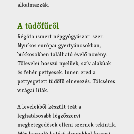
alkalmazzák.
A tüdőfűről
Régóta ismert népgyógyászati szer.
Nyirkos európai gyertyánosokban,
bükkösökben található évelő növény.
Tőlevelei hosszú nyelűek, szív alakúak
és fehér pettyesek. Innen ered a
pettyegetett tüdőfű elnevezés. Tölcséres
virágai lilák.
A levelekből készült teát a
leghatásosabb légzőszervi
megbetegedések elleni szernek tekintik.
Más hasonló hatású drogokkal (orvosi