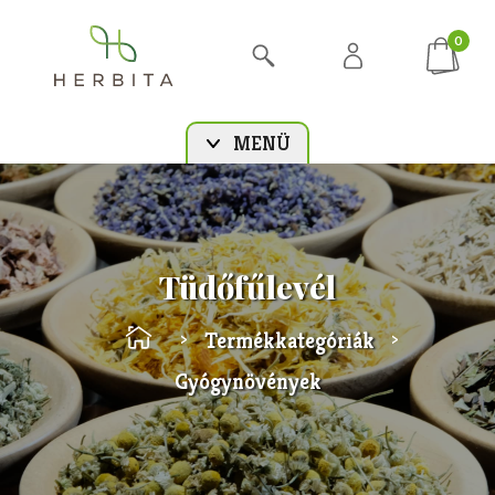
0
MENÜ
Tüdőfűlevél
Termékkategóriák
>
>
Gyógynövények