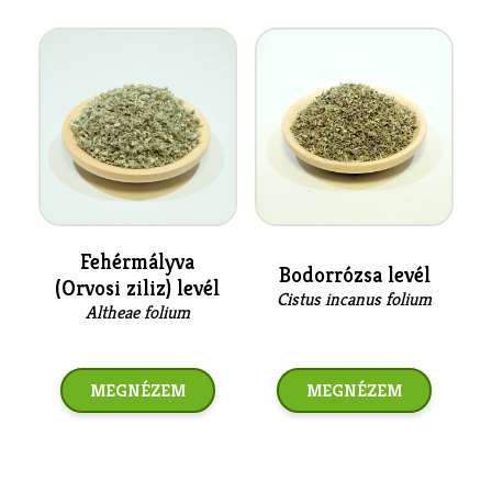
Fehérmályva
Bodorrózsa levél
(Orvosi ziliz) levél
Cistus incanus folium
Altheae folium
MEGNÉZEM
MEGNÉZEM