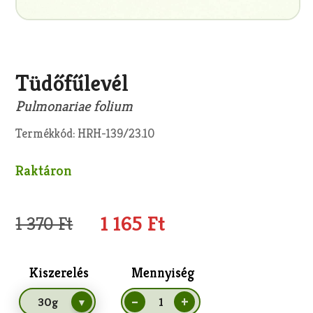
Tüdőfűlevél
Pulmonariae folium
Termékkód: HRH-139/23.10
Raktáron
1 165 Ft
1 370 Ft
Kiszerelés
Mennyiség