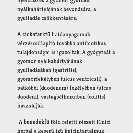
nyálkahártyájának bevonására, a
gyulladás csökkentésére.
A cickafarkfű
hatóanyagainak
vérzéscsillapító továbbá antibiotikus
tulajdonságai is igazoltak. A gyógyteát a
gyomor nyálkahártyájának
gyulladásában (gastritis),
gyomorfekélyben (ulcus ventriculi), a
patkóbél (duodenum) fekélyében (ulcus
duodeni), vastagbélhurutban (colitis)
használják.
A benedekfű
föld feletti részeit (Cnici
herba) a keserű ízű knicintartalmuk