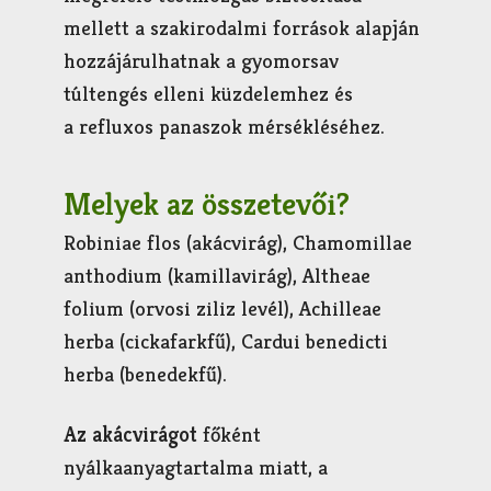
mellett a szakirodalmi források alapján
hozzájárulhatnak a gyomorsav
túltengés elleni küzdelemhez és
a refluxos panaszok mérsékléséhez.
Melyek az összetevői?
Robiniae flos (akácvirág), Chamomillae
anthodium (kamillavirág), Altheae
folium (orvosi ziliz levél), Achilleae
herba (cickafarkfű), Cardui benedicti
herba (benedekfű).
Az akácvirágot
főként
nyálkaanyagtartalma miatt, a