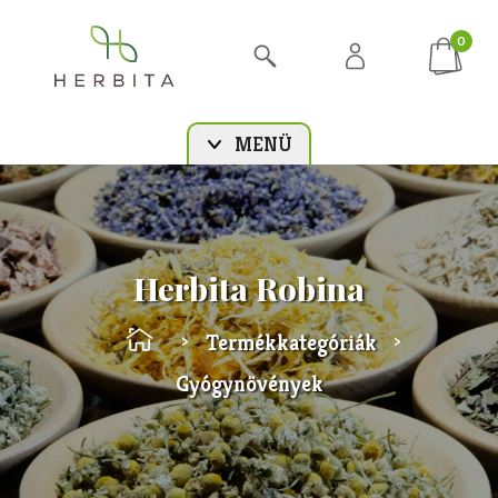
0
MENÜ
Herbita Robina
Termékkategóriák
>
>
Gyógynövények