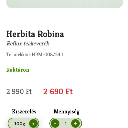
Másolás
Herbita Robina
Reflux teakeverék
Termékkód: HRM-008/24.1
Raktáron
2 690 Ft
2 990 Ft
Kiszerelés
Mennyiség