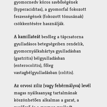
gyomornedv kóros savbőségének
(hyperaciditas), a gyomorfal fokozott
feszességének (fokozott tónusának)
csökkentésére használják.
A kamillateát
besőleg a tápcsatorna
gyulladásos betegségeiben rendelik,
gyomornyálkahártya gyulladásban
(gastritis) bélgyulladásban
(enterocolitis), főleg
vastagbélgyulladásban (colitis).
Az orvosi ziliz (vagy fehérmályva) levél
magas nyálkaanyag tartalmának
köszönhetően alkalmas a garat, a
nyelőcső és a gyomor gyulladt