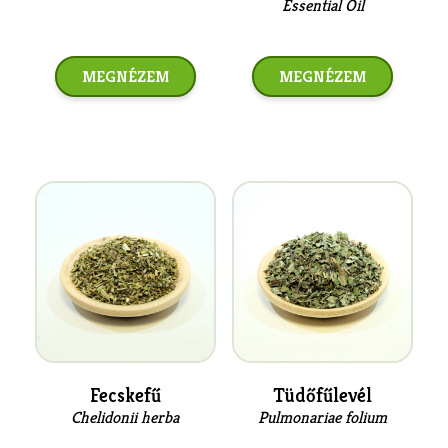
Essential Oil
MEGNÉZEM
MEGNÉZEM
Fecskefű
Tüdőfűlevél
Chelidonii herba
Pulmonariae folium