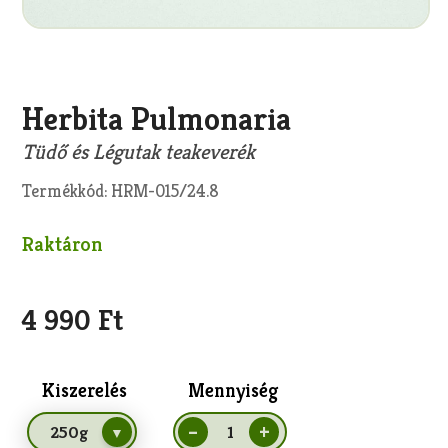
Másolás
Herbita Pulmonaria
Tüdő és Légutak teakeverék
Termékkód: HRM-015/24.8
Raktáron
4 990 Ft
Kiszerelés
Mennyiség