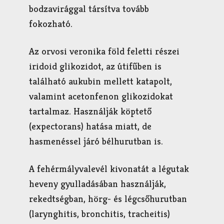
bodzavirággal társítva tovább
fokozható.
Az orvosi veronika föld feletti részei
iridoid glikozidot, az útifűben is
található aukubin mellett katapolt,
valamint acetonfenon glikozidokat
tartalmaz. Használják köptető
(expectorans) hatása miatt, de
hasmenéssel járó bélhurutban is.
A fehérmályvalevél kivonatát a légutak
heveny gyulladásában használják,
rekedtségban, hörg- és légcsőhurutban
(larynghitis, bronchitis, tracheitis)