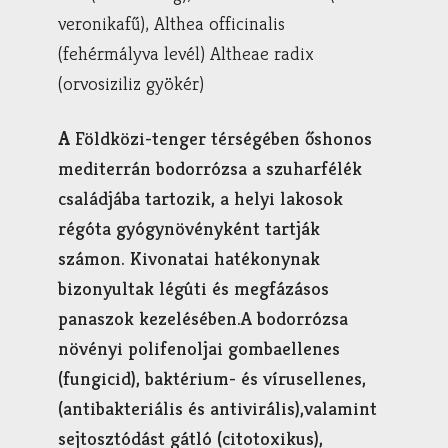
veronikafű), Althea officinalis
(fehérmályva levél) Altheae radix
(orvosiziliz gyökér)
A
Földközi-tenger térségében őshonos
mediterrán bodorrózsa a szuharfélék
családjába tartozik, a helyi lakosok
régóta gyógynövényként tartják
számon. Kivonatai hatékonynak
bizonyultak légúti és megfázásos
panaszok kezelésében.A bodorrózsa
növényi polifenoljai gombaellenes
(fungicid), baktérium- és vírusellenes,
(antibakteriális és antivirális),valamint
sejtosztódást gátló (citotoxikus),