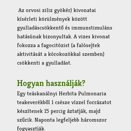
Az orvosi ziliz gyökér) kivonatai
kísérleti körülmények között
gyulladáscsökkentő és immunstimuláns
hatásúnak bizonyultak. A vizes kivonat
fokozza a fagocitózist (a falósejtek
aktivitását a kórokozókkal szemben)
csökkenti a gyulladást.
Hogyan használják?
Egy teáskanálnyi Herbita Pulmonaria
teakeverékből 1 csésze vízzel forrázatot
készítenek 15 percig áztatják, majd
szűrik. Naponta legfeljebb háromszor
fogyasztják.