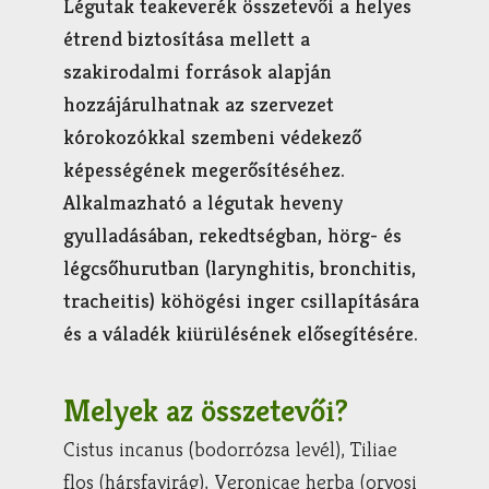
Légutak teakeverék összetevői a helyes
étrend biztosítása mellett a
szakirodalmi források alapján
hozzájárulhatnak az szervezet
kórokozókkal szembeni védekező
képességének megerősítéséhez.
Alkalmazható a légutak heveny
gyulladásában, rekedtségban, hörg- és
légcsőhurutban (larynghitis, bronchitis,
tracheitis) köhögési inger csillapítására
és a váladék kiürülésének elősegítésére.
Melyek az összetevői?
Cistus incanus (bodorrózsa levél), Tiliae
flos (hársfavirág), Veronicae herba (orvosi