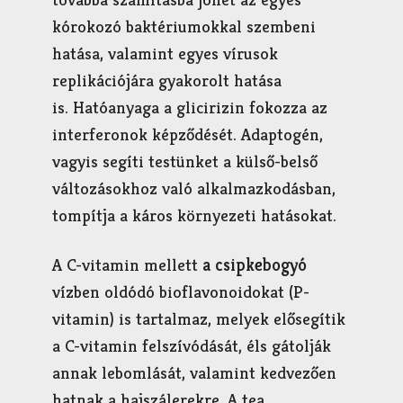
kórokozó baktériumokkal szembeni
hatása, valamint egyes vírusok
replikációjára gyakorolt hatása
is. Hatóanyaga a glicirizin fokozza az
interferonok képződését. Adaptogén,
vagyis segíti testünket a külső-belső
változásokhoz való alkalmazkodásban,
tompítja a káros környezeti hatásokat.
A C-vitamin mellett
a csipkebogyó
vízben oldódó bioflavonoidokat (P-
vitamin) is tartalmaz, melyek elősegítik
a C-vitamin felszívódását, éls gátolják
annak lebomlását, valamint kedvezően
hatnak a hajszálerekre. A tea