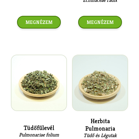
Echinaceae radix
MEGNÉZEM
MEGNÉZEM
Herbita
Tüdőfűlevél
Pulmonaria
Pulmonariae folium
Tüdő és Légutak