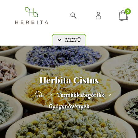
0
MENÜ
Herbita Cistus
Termékkategóriák
>
>
Gyógynövények