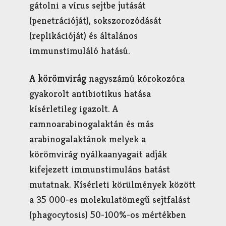
gátolni a vírus sejtbe jutását
(penetrációját), sokszorozódását
(replikációját) és általános
immunstimuláló hatású.
A körömvirág
nagyszámú kórokozóra
gyakorolt antibiotikus hatása
kísérletileg igazolt. A
ramnoarabinogalaktán és más
arabinogalaktánok melyek a
körömvirág nyálkaanyagait adják
kifejezett immunstimuláns hatást
mutatnak. Kísérleti körülmények között
a 35 000-es molekulatömegű sejtfalást
(phagocytosis) 50-100%-os mértékben