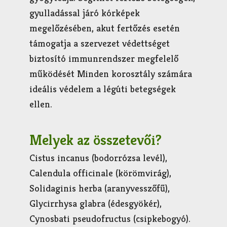
gyulladással járó kórképek
megelőzésében, akut fertőzés esetén
támogatja a szervezet védettséget
biztosító immunrendszer megfelelő
működését Minden korosztály számára
ideális védelem a légúti betegségek
ellen.
Melyek az összetevői?
Cistus incanus (bodorrózsa levél),
Calendula officinale (körömvirág),
Solidaginis herba (aranyvesszőfű),
Glycirrhysa glabra (édesgyökér),
Cynosbati pseudofructus (csipkebogyó).