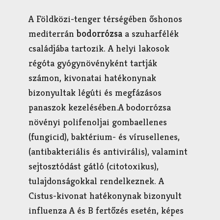
A Földközi-tenger térségében őshonos
mediterrán
bodorrózsa
a szuharfélék
családjába tartozik. A helyi lakosok
régóta gyógynövényként tartják
számon, kivonatai hatékonynak
bizonyultak légúti és megfázásos
panaszok kezelésében.A bodorrózsa
növényi polifenoljai gombaellenes
(fungicid), baktérium- és vírusellenes,
(antibakteriális és antivirális), valamint
sejtosztódást gátló (citotoxikus),
tulajdonságokkal rendelkeznek. A
Cistus-kivonat hatékonynak bizonyult
influenza A és B fertőzés esetén, képes