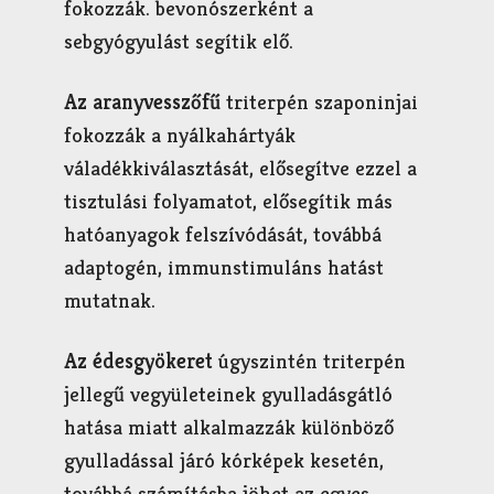
fokozzák. bevonószerként a
sebgyógyulást segítik elő.
Az aranyvesszőfű
triterpén szaponinjai
fokozzák a nyálkahártyák
váladékkiválasztását, elősegítve ezzel a
tisztulási folyamatot, elősegítik más
hatóanyagok felszívódását, továbbá
adaptogén, immunstimuláns hatást
mutatnak.
Az édesgyökeret
úgyszintén triterpén
jellegű vegyületeinek gyulladásgátló
hatása miatt alkalmazzák különböző
gyulladással járó kórképek kesetén,
továbbá számításba jöhet az egyes