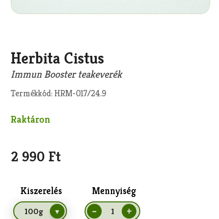
Herbita Cistus
Másolás
Immun Booster teakeverék
Termékkód: HRM-017/24.9
Raktáron
2 990 Ft
Kiszerelés
Mennyiség