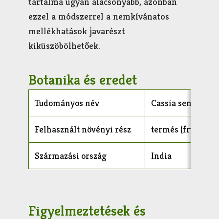
tartalma ugyan alacsonyabb, azonban
ezzel a módszerrel a nemkívánatos
mellékhatások javarészt
kiküszöbölhetőek.
Botanika és eredet
Tudományos név
Cassia senna
Felhasznált növényi rész
termés (fructus)
Származási ország
India
Figyelmeztetések és