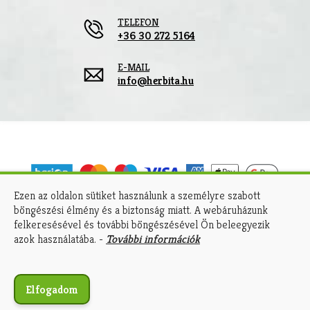
TELEFON
+36 30 272 5164
E-MAIL
info@herbita.hu
Ezen az oldalon sütiket használunk a személyre szabott
böngészési élmény és a biztonság miatt. A webáruházunk
A kényelmes és biztonságos online fizetést a
felkeresésével és további böngészésével Ön beleegyezik
Barion Payment Zrt. biztosítja.
azok használatába. -
További információk
MNB engedély száma: H-EN-I-1064/2013.
Elfogadom
Copyright © 2026 Herbita | Minden jog fenntartva!