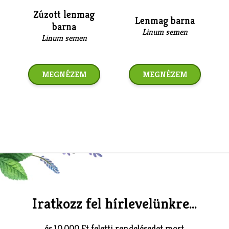
Zúzott lenmag
Lenmag barna
barna
Linum semen
Linum semen
MEGNÉZEM
MEGNÉZEM
Iratkozz fel hírlevelünkre...
és 10.000 Ft feletti rendelésedet most