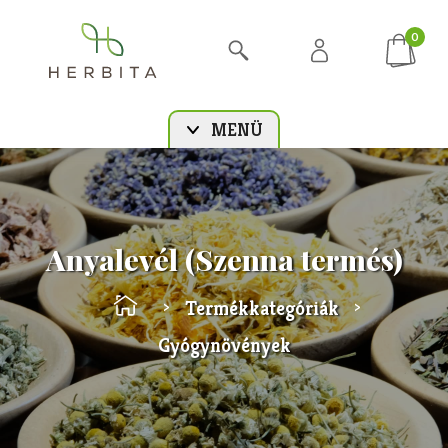
0
MENÜ
Anyalevél (Szenna termés)
Termékkategóriák
>
>
Gyógynövények