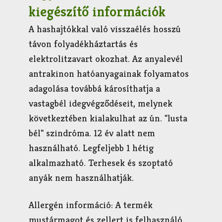
kiegészítő információk
A hashajtókkal való visszaélés hosszú
távon folyadékháztartás és
elektrolitzavart okozhat. Az anyalevél
antrakinon hatóanyagainak folyamatos
adagolása továbbá károsíthatja a
vastagbél idegvégződéseit, melynek
következtében kialakulhat az ún. "lusta
bél" szindróma. 12 év alatt nem
használható. Legfeljebb 1 hétig
alkalmazható. Terhesek és szoptató
anyák nem használhatják.
Allergén információ: A termék
mustármagot és zellert is felhasználó