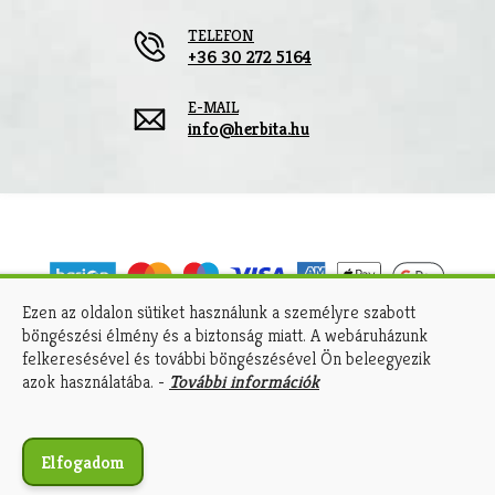
TELEFON
+36 30 272 5164
E-MAIL
info@herbita.hu
Ezen az oldalon sütiket használunk a személyre szabott
böngészési élmény és a biztonság miatt. A webáruházunk
A kényelmes és biztonságos online fizetést a
felkeresésével és további böngészésével Ön beleegyezik
Barion Payment Zrt. biztosítja.
azok használatába. -
További információk
MNB engedély száma: H-EN-I-1064/2013.
Elfogadom
Copyright © 2026 Herbita | Minden jog fenntartva!