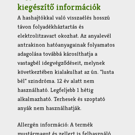
kiegészítő információk
A hashajtókkal való visszaélés hosszú
távon folyadékháztartás és
elektrolitzavart okozhat. Az anyalevél
antrakinon hatóanyagainak folyamatos
adagolása továbbá károsíthatja a
vastagbél idegvégződéseit, melynek
következtében kialakulhat az ún. "lusta
bél" szindróma. 12 év alatt nem
használható. Legfeljebb 1 hétig
alkalmazható. Terhesek és szoptató
anyák nem használhatják.
Allergén információ: A termék
mustármagot és zellert is felhasználó