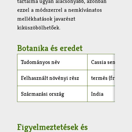
tartalma ugyan alacsonyabb, azonban
ezzel a módszerrel a nemkívánatos
mellékhatások javarészt
kiküszöbölhetőek.
Botanika és eredet
Tudományos név
Cassia senna
Felhasznált növényi rész
termés (fructus)
Származási ország
India
Figyelmeztetések és