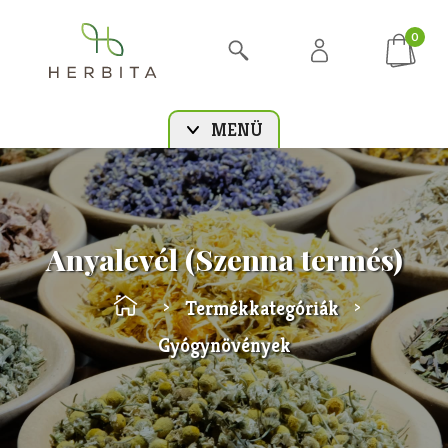
0
MENÜ
Anyalevél (Szenna termés)
Termékkategóriák
>
>
Gyógynövények