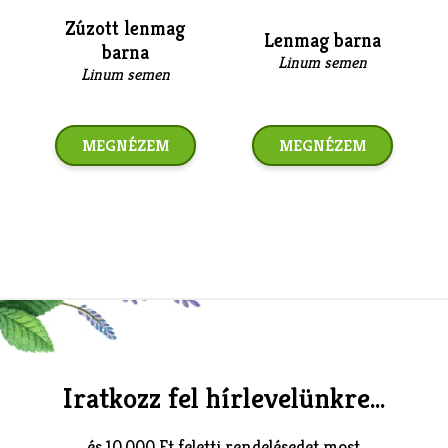
Zúzott lenmag
Lenmag barna
barna
Linum semen
Linum semen
MEGNÉZEM
MEGNÉZEM
Iratkozz fel hírlevelünkre...
és 10.000 Ft feletti rendelésedet most