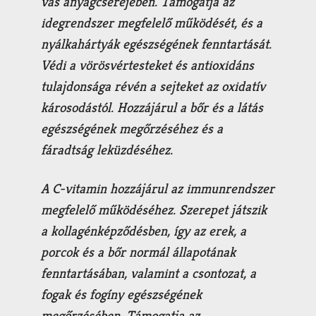
vas anyagcseréjében. Támogatja az
idegrendszer megfelelő működését, és a
nyálkahártyák egészségének fenntartását.
Védi a vörösvértesteket és antioxidáns
tulajdonsága révén a sejteket az oxidatív
károsodástól. Hozzájárul a bőr és a látás
egészségének megőrzéséhez és a
fáradtság leküzdéséhez.
A
C-vitamin
hozzájárul az immunrendszer
megfelelő működéséhez. Szerepet játszik
a kollagénképződésben, így az erek, a
porcok és a bőr normál állapotának
fenntartásában, valamint a csontozat, a
fogak és fogíny egészségének
megőrzésében. Támogatja az