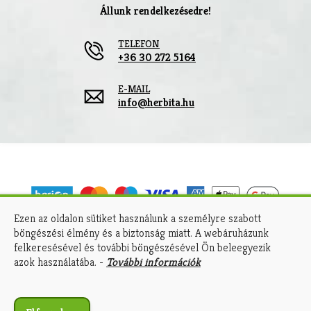
Állunk rendelkezésedre!
TELEFON
+36 30 272 5164
E-MAIL
info@herbita.hu
Ezen az oldalon sütiket használunk a személyre szabott
böngészési élmény és a biztonság miatt. A webáruházunk
A kényelmes és biztonságos online fizetést a
felkeresésével és további böngészésével Ön beleegyezik
Barion Payment Zrt. biztosítja.
azok használatába. -
További információk
MNB engedély száma: H-EN-I-1064/2013.