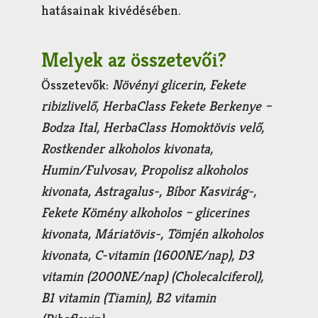
hatásainak kivédésében.
Melyek az összetevői?
Összetevők:
Növényi glicerin, Fekete
ribizlivelő, HerbaClass Fekete Berkenye –
Bodza Ital, HerbaClass Homoktövis velő,
Rostkender alkoholos kivonata,
Humin/Fulvosav, Propolisz alkoholos
kivonata, Astragalus-, Bíbor Kasvirág-,
Fekete Kömény alkoholos – glicerines
kivonata, Máriatövis-, Tömjén alkoholos
kivonata, C-vitamin (1600NE/nap), D3
vitamin (2000NE/nap) (Cholecalciferol),
B1 vitamin (Tiamin), B2 vitamin