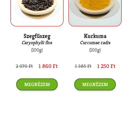
Szegfűszeg
Kurkuma
Caryophylli flos
Curcumae radix
(100g)
(100g)
1 860 Ft
1 250 Ft
2 070 Ft
1 385 Ft
MEGNÉZEM
MEGNÉZEM