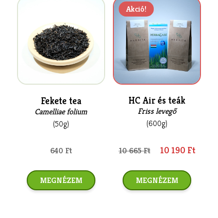
Akció!
HC Air és teák
Fekete tea
Friss levegő
Camelliae folium
(600g)
(50g)
10 190 Ft
10 665 Ft
640 Ft
MEGNÉZEM
MEGNÉZEM