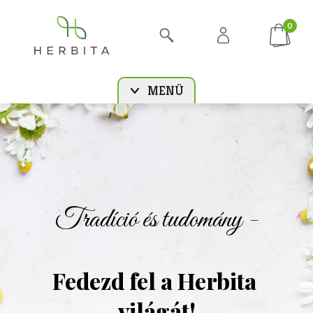
0
MENÜ
Tradíció és tudomány -
Fedezd fel a Herbita 
világát!