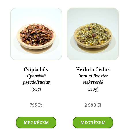
Csipkehús
Herbita Cistus
Cynosbati
Immun Booster
pseudofructus
teakeverék
(50g)
(100g)
795 Ft
2 990 Ft
MEGNÉZEM
MEGNÉZEM