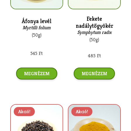
Fekete
Áfonya levél
nadálytőgyökér
Myrtilli folium
Symphytum radix
(50g)
(50g)
545 Ft
485 Ft
MEGNÉZEM
MEGNÉZEM
Akció!
Akció!